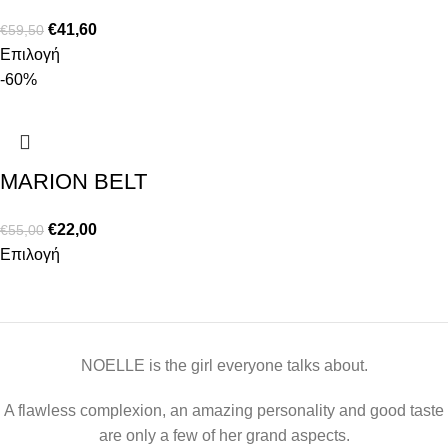
€
41,60
€
59,50
Επιλογή
-60%
MARION BELT
€
22,00
€
55,00
Επιλογή
NOELLE is the girl everyone talks about.
A flawless complexion, an amazing personality and good taste
are only a few of her grand aspects.