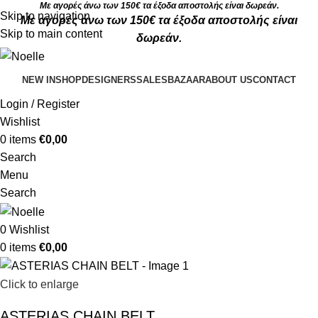
Με αγορές άνω των 150€ τα έξοδα αποστολής είναι δωρεάν.
Skip to navigation
Με αγορές άνω των 150€ τα έξοδα αποστολής είναι
Skip to main content
δωρεάν.
NEW IN
SHOP
DESIGNERS
SALES
BAZAAR
ABOUT US
CONTACT
Login / Register
Wishlist
0
items
€
0,00
Search
Menu
Search
0
Wishlist
0
items
€
0,00
Click to enlarge
ASTERIAS CHAIN BELT