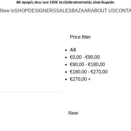
Με αγορές άνω των 150€ τα έξοδα αποστολής είναι δωρεάν.
New in
SHOP
DESIGNERS
SALES
BAZAAR
ABOUT US
CONT
Price filter
All
€
0,00
-
€
90,00
€
90,00
-
€
180,00
€
180,00
-
€
270,00
€
270,00
+
New