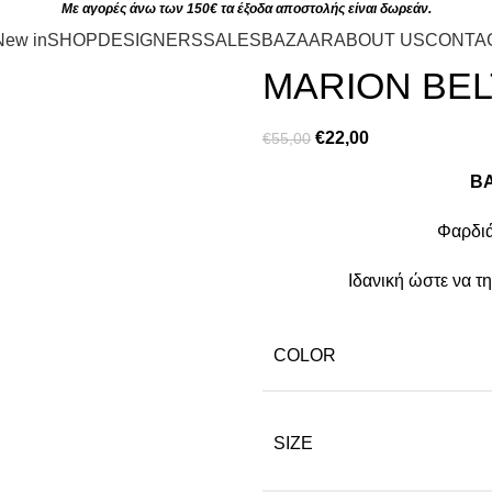
Με αγορές άνω των 150€ τα έξοδα αποστολής είναι δωρεάν.
New in
SHOP
DESIGNERS
SALES
BAZAAR
ABOUT US
CONTA
MARION BEL
€
22,00
€
55,00
B
Φαρδιά
Ιδανική ώστε να τη
COLOR
SIZE