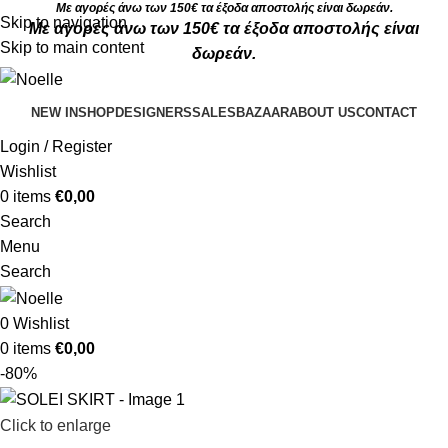
Με αγορές άνω των 150€ τα έξοδα αποστολής είναι δωρεάν.
Skip to navigation
Με αγορές άνω των 150€ τα έξοδα αποστολής είναι
Skip to main content
δωρεάν.
NEW IN
SHOP
DESIGNERS
SALES
BAZAAR
ABOUT US
CONTACT
Login / Register
Wishlist
0
items
€
0,00
Search
Menu
Search
0
Wishlist
0
items
€
0,00
-80%
Click to enlarge