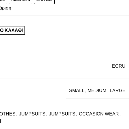
άριση
Ο ΚΑΛΆΘΙ
ECRU
SMALL
,
MEDIUM
,
LARGE
OTHES
,
JUMPSUITS
,
JUMPSUITS
,
OCCASION WEAR
,
N