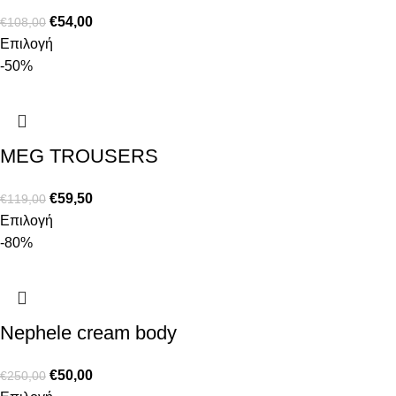
€
54,00
€
108,00
Επιλογή
-50%
MEG TROUSERS
€
59,50
€
119,00
Επιλογή
-80%
Nephele cream body
€
50,00
€
250,00