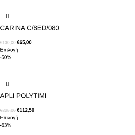
CARINA C/8ED/080
€
65,00
€
130,00
Επιλογή
-50%
APLI POLYTIMI
€
112,50
€
225,00
Επιλογή
-63%