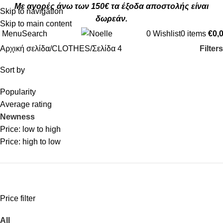
Με αγορές άνω των 150€ τα έξοδα αποστολής είναι
Skip to navigation
δωρεάν.
Skip to main content
Menu
Search
0
Wishlist
0
items
€
0,
Filters
Αρχική σελίδα
CLOTHES
Σελίδα 4
Sort by
Popularity
Average rating
Newness
Price: low to high
Price: high to low
Price filter
All